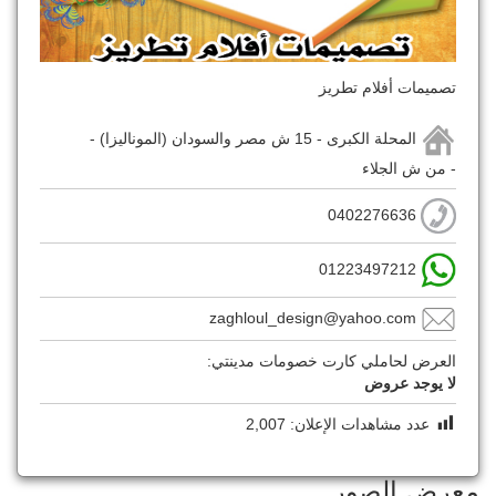
تصميمات أفلام تطريز
المحلة الكبرى - 15 ش مصر والسودان (الموناليزا) -
- من ش الجلاء
0402276636
01223497212
zaghloul_design@yahoo.com
العرض لحاملي كارت خصومات مدينتي:
لا يوجد عروض
عدد مشاهدات الإعلان:
2,007
معرض الصور