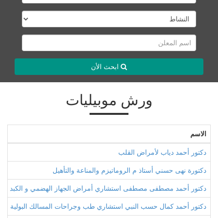
ابحث الأن
ورش موبيليات
الاسم
دكتور أحمد دياب لأمراض القلب
دكتورة نهى حسني أستاذ م الروماتيزم والمناعة والتأهيل
دكتور أحمد مصطفى مصطفى استشاري أمراض الجهاز الهضمي و الكبد و ال
دكتور أحمد كمال حسب النبي استشاري طب وجراحات المسالك البولية وأم