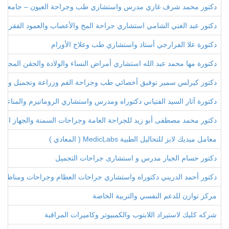
دكتور محمد شرف غازي مدرس واستشاري طب وجراحة العيون – جامعة ط
دكتور عبد الغني الشامي استشاري جراحة المخ والأعصاب والعمود الفقري
دكتورة علا الفرارجي أستاذ واستشاري طب وعلاج الأورام
دكتورة مها محمد عبد الله استشاري أمراض النساء والولادة والحقن المجهري
دكتور كيرلس سمير توفيق أخصائي طب وجراحة الفم وزراعة وتجميل وتقوي
دكتورة آثار السيد الفتياني دكتوراه ومدرس واستشاري الروماتيزم والمناعة 
دكتور محمد مصطفى أبو زيد للجراحة العامة وجراحات السمنة والجهاز اله
معامل ميديك لابز للتحاليل الطبية MedicLabs ( المعادي )
دكتور حسام الجيار مدرس و استشارى جراحات التجميل
دكتور أحمد الدريني دكتوراه واستشاري جراحات العظام وجراحات ومناظير ا
مركز توازن للدعم النفسي والتربية الخاصة
شركه كليك لاستيراد اللابتوب والكمبيوتر وكاميرات المراقبة