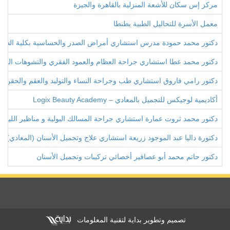
مركز إس سكان للأشعة المنزلية بالقاهرة والجيزة
معمل الأسرة للتحاليل الطبية بطنطا
دكتور محمد حمودة مدرس استشاري أمراض الصدر والحساسية بكلية الطب
دكتور محمد عطا استشاري جراحة العظام والعمود الفقري والتشوهات الخلق
دكتور رامي فاروق استشاري طب وجراحة النساء والتوليد والعقم والحقن ا
أكاديمية لوجيكس للتجميل بالمعادي – Logix Beauty Academy
دكتور محمد ثروت عمارة استشاري جراحة المسالك البولية و مناظير الليز
دكتورة داليا عبد الموجود زريعة استشاري علاج وتجميل الأسنان (المعادي)
دكتور حاتم محمد أبو عصافير أخصائي تركيبات وتجميل الأسنان
تصميم وتطوير بداية لتقنية المعلومات