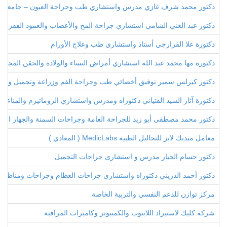
دكتور محمد شرف غازي مدرس واستشاري طب وجراحة العيون – جامعة ط
دكتور عبد الغني الشامي استشاري جراحة المخ والأعصاب والعمود الفقري
دكتورة علا الفرارجي أستاذ واستشاري طب وعلاج الأورام
دكتورة مها محمد عبد الله استشاري أمراض النساء والولادة والحقن المجهري
دكتور كيرلس سمير توفيق أخصائي طب وجراحة الفم وزراعة وتجميل وتقوي
دكتورة آثار السيد الفتياني دكتوراه ومدرس واستشاري الروماتيزم والمناعة 
دكتور محمد مصطفى أبو زيد للجراحة العامة وجراحات السمنة والجهاز اله
معامل ميديك لابز للتحاليل الطبية MedicLabs ( المعادي )
دكتور حسام الجيار مدرس و استشارى جراحات التجميل
دكتور أحمد الدريني دكتوراه واستشاري جراحات العظام وجراحات ومناظير ا
مركز توازن للدعم النفسي والتربية الخاصة
شركه كليك لاستيراد اللابتوب والكمبيوتر وكاميرات المراقبة