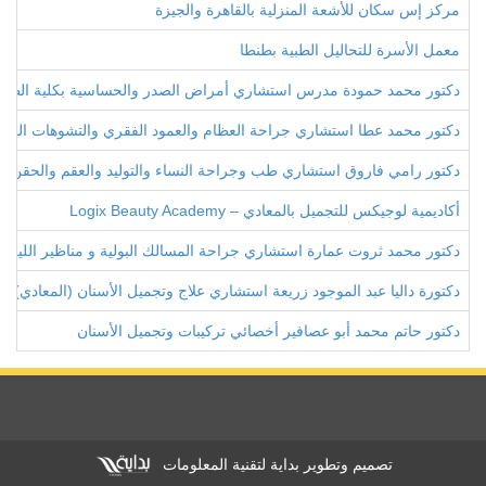
مركز إس سكان للأشعة المنزلية بالقاهرة والجيزة
معمل الأسرة للتحاليل الطبية بطنطا
دكتور محمد حمودة مدرس استشاري أمراض الصدر والحساسية بكلية الطب
دكتور محمد عطا استشاري جراحة العظام والعمود الفقري والتشوهات الخلق
دكتور رامي فاروق استشاري طب وجراحة النساء والتوليد والعقم والحقن ا
أكاديمية لوجيكس للتجميل بالمعادي – Logix Beauty Academy
دكتور محمد ثروت عمارة استشاري جراحة المسالك البولية و مناظير الليز
دكتورة داليا عبد الموجود زريعة استشاري علاج وتجميل الأسنان (المعادي)
دكتور حاتم محمد أبو عصافير أخصائي تركيبات وتجميل الأسنان
تصميم وتطوير بداية لتقنية المعلومات