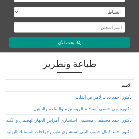
ابحث الأن
طباعة وتطريز
الاسم
دكتور أحمد دياب لأمراض القلب
دكتورة نهى حسني أستاذ م الروماتيزم والمناعة والتأهيل
دكتور أحمد مصطفى مصطفى استشاري أمراض الجهاز الهضمي و الكبد و ال
دكتور أحمد كمال حسب النبي استشاري طب وجراحات المسالك البولية وأم