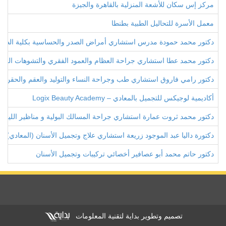
مركز إس سكان للأشعة المنزلية بالقاهرة والجيزة
معمل الأسرة للتحاليل الطبية بطنطا
دكتور محمد حمودة مدرس استشاري أمراض الصدر والحساسية بكلية الطب
دكتور محمد عطا استشاري جراحة العظام والعمود الفقري والتشوهات الخلق
دكتور رامي فاروق استشاري طب وجراحة النساء والتوليد والعقم والحقن ا
أكاديمية لوجيكس للتجميل بالمعادي – Logix Beauty Academy
دكتور محمد ثروت عمارة استشاري جراحة المسالك البولية و مناظير الليز
دكتورة داليا عبد الموجود زريعة استشاري علاج وتجميل الأسنان (المعادي)
دكتور حاتم محمد أبو عصافير أخصائي تركيبات وتجميل الأسنان
تصميم وتطوير بداية لتقنية المعلومات