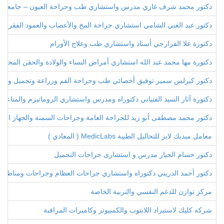
دكتور محمد شرف غازي مدرس واستشاري طب وجراحة العيون – جامعة ط
دكتور عبد الغني الشامي استشاري جراحة المخ والأعصاب والعمود الفقري
دكتورة علا الفرارجي أستاذ واستشاري طب وعلاج الأورام
دكتورة مها محمد عبد الله استشاري أمراض النساء والولادة والحقن المجهري
دكتور كيرلس سمير توفيق أخصائي طب وجراحة الفم وزراعة وتجميل وتقوي
دكتورة آثار السيد الفتياني دكتوراه ومدرس واستشاري الروماتيزم والمناعة 
دكتور محمد مصطفى أبو زيد للجراحة العامة وجراحات السمنة والجهاز اله
معامل ميديك لابز للتحاليل الطبية MedicLabs ( المعادي )
دكتور حسام الجيار مدرس و استشارى جراحات التجميل
دكتور أحمد الدريني دكتوراه واستشاري جراحات العظام وجراحات ومناظير ا
مركز توازن للدعم النفسي والتربية الخاصة
شركه كليك لاستيراد اللابتوب والكمبيوتر وكاميرات المراقبة