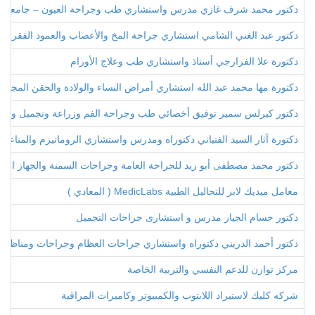
دكتور محمد شرف غازي مدرس واستشاري طب وجراحة العيون – جامعة ط
دكتور عبد الغني الشامي استشاري جراحة المخ والأعصاب والعمود الفقري
دكتورة علا الفرارجي أستاذ واستشاري طب وعلاج الأورام
دكتورة مها محمد عبد الله استشاري أمراض النساء والولادة والحقن المجهري
دكتور كيرلس سمير توفيق أخصائي طب وجراحة الفم وزراعة وتجميل وتقوي
دكتورة آثار السيد الفتياني دكتوراه ومدرس واستشاري الروماتيزم والمناعة 
دكتور محمد مصطفى أبو زيد للجراحة العامة وجراحات السمنة والجهاز اله
معامل ميديك لابز للتحاليل الطبية MedicLabs ( المعادي )
دكتور حسام الجيار مدرس و استشارى جراحات التجميل
دكتور أحمد الدريني دكتوراه واستشاري جراحات العظام وجراحات ومناظير ا
مركز توازن للدعم النفسي والتربية الخاصة
شركه كليك لاستيراد اللابتوب والكمبيوتر وكاميرات المراقبة