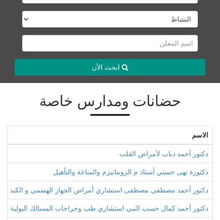
ابحث الأن
حضانات ومدارس خاصة
الاسم
دكتور أحمد دياب لأمراض القلب
دكتورة نهى حسني أستاذ م الروماتيزم والمناعة والتأهيل
دكتور أحمد مصطفى مصطفى استشاري أمراض الجهاز الهضمي و الكبد و ال
دكتور أحمد كمال حسب النبي استشاري طب وجراحات المسالك البولية وأم