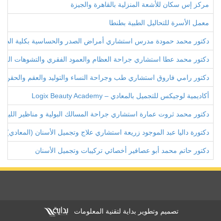
مركز إس سكان للأشعة المنزلية بالقاهرة والجيزة
معمل الأسرة للتحاليل الطبية بطنطا
دكتور محمد حمودة مدرس استشاري أمراض الصدر والحساسية بكلية الطب
دكتور محمد عطا استشاري جراحة العظام والعمود الفقري والتشوهات الخلق
دكتور رامي فاروق استشاري طب وجراحة النساء والتوليد والعقم والحقن ا
أكاديمية لوجيكس للتجميل بالمعادي – Logix Beauty Academy
دكتور محمد ثروت عمارة استشاري جراحة المسالك البولية و مناظير الليز
دكتورة داليا عبد الموجود زريعة استشاري علاج وتجميل الأسنان (المعادي)
دكتور حاتم محمد أبو عصافير أخصائي تركيبات وتجميل الأسنان
تصميم وتطوير بداية لتقنية المعلومات