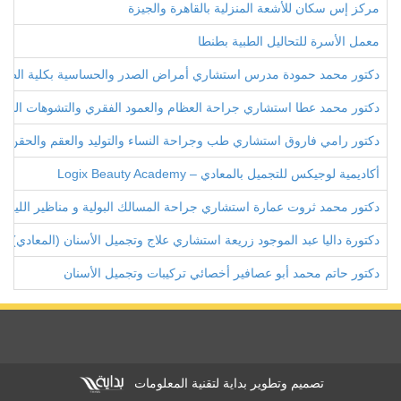
مركز إس سكان للأشعة المنزلية بالقاهرة والجيزة
معمل الأسرة للتحاليل الطبية بطنطا
دكتور محمد حمودة مدرس استشاري أمراض الصدر والحساسية بكلية الطب
دكتور محمد عطا استشاري جراحة العظام والعمود الفقري والتشوهات الخلق
دكتور رامي فاروق استشاري طب وجراحة النساء والتوليد والعقم والحقن ا
أكاديمية لوجيكس للتجميل بالمعادي – Logix Beauty Academy
دكتور محمد ثروت عمارة استشاري جراحة المسالك البولية و مناظير الليز
دكتورة داليا عبد الموجود زريعة استشاري علاج وتجميل الأسنان (المعادي)
دكتور حاتم محمد أبو عصافير أخصائي تركيبات وتجميل الأسنان
تصميم وتطوير بداية لتقنية المعلومات