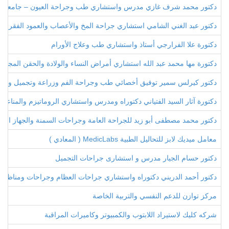
دكتور محمد شرف غازي مدرس واستشاري طب وجراحة العيون – جامعة ط
دكتور عبد الغني الشامي استشاري جراحة المخ والأعصاب والعمود الفقري
دكتورة علا الفرارجي أستاذ واستشاري طب وعلاج الأورام
دكتورة مها محمد عبد الله استشاري أمراض النساء والولادة والحقن المجهري
دكتور كيرلس سمير توفيق أخصائي طب وجراحة الفم وزراعة وتجميل وتقوي
دكتورة آثار السيد الفتياني دكتوراه ومدرس واستشاري الروماتيزم والمناعة 
دكتور محمد مصطفى أبو زيد للجراحة العامة وجراحات السمنة والجهاز اله
معامل ميديك لابز للتحاليل الطبية MedicLabs ( المعادي )
دكتور حسام الجيار مدرس و استشارى جراحات التجميل
دكتور أحمد الدريني دكتوراه واستشاري جراحات العظام وجراحات ومناظير ا
مركز توازن للدعم النفسي والتربية الخاصة
شركه كليك لاستيراد اللابتوب والكمبيوتر وكاميرات المراقبة