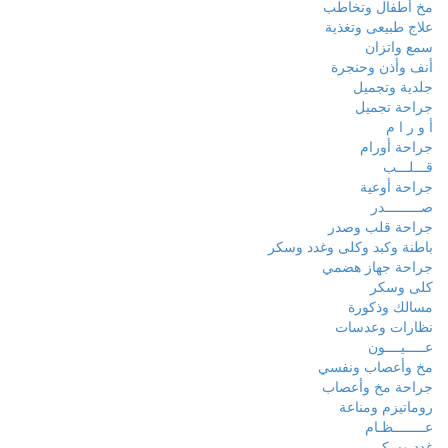
مخ أطفال وتخاطب
علاج طبيعى وتغذية
سمع واتزان
أنف وأذن وحنجرة
جلدية وتجميل
جراحة تجميل
أ و ر ا م
جراحة أورام
قـــلـــب
جراحة أوعية
صـــــــــدر
جراحة قلب وصدر
باطنة وكبد وكلى وغدد وسكر
جراحة جهاز هضمي
كلى وسكر
مسالك وذكورة
نظارات وعدسات
عـــــيــــون
مخ وأعصاب ونفسي
جراحة مخ وأعصاب
روماتيزم ومناعة
عــــــــظـام
غدد وسكر