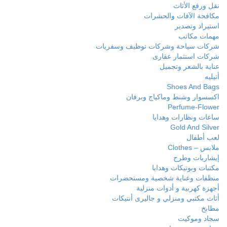
نقل ورفع الأثاث
مكافحة الآفات والحشرات
استيراد وتصدير
مهمات مكاتب
شركات سياحة وشركات توظيف وسفريات
شركات استثمار عقارى
عناية بالشعر وتجميل
أتيليه
Shoes And Bags
اكسسوار وشنط وماكياج وبرفان
Perfume-Flower
ساعات ونظارات وهدايا
Gold And Silver
لعب أطفال
ملابس – Clothes
إيشاربات وطرح
مكتبات وبوتيكات وهدايا
منظفات وعناية شخصية ومستحضرات
أجهزة كهربية و أدوات منزلية
أثاث مكتبي ومنزلي و جاليرى أنتيكات
مطابخ
سجاد وموكيت