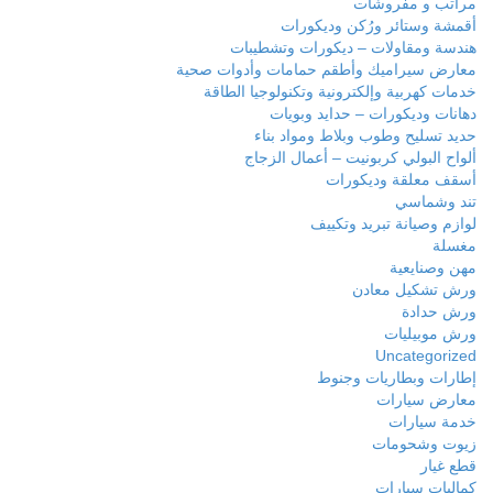
مراتب و مفروشات
أقمشة وستائر ورُكن وديكورات
هندسة ومقاولات – ديكورات وتشطيبات
معارض سيراميك وأطقم حمامات وأدوات صحية
خدمات كهربية وإلكترونية وتكنولوجيا الطاقة
دهانات وديكورات – حدايد وبويات
حديد تسليح وطوب وبلاط ومواد بناء
ألواح البولي كربونيت – أعمال الزجاج
أسقف معلقة وديكورات
تند وشماسي
لوازم وصيانة تبريد وتكييف
مغسلة
مهن وصنايعية
ورش تشكيل معادن
ورش حدادة
ورش موبيليات
Uncategorized
إطارات وبطاريات وجنوط
معارض سيارات
خدمة سيارات
زيوت وشحومات
قطع غيار
كماليات سيارات