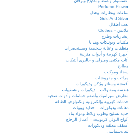
اكسسوار وشنط وماكياج وبرفان
Perfume-Flower
ساعات ونظارات وهدايا
Gold And Silver
لعب أطفال
ملابس – Clothes
إيشاربات وطرح
مكتبات وبوتيكات وهدايا
منظفات وعناية شخصية ومستحضرات
أجهزة كهربية و أدوات منزلية
أثاث مكتبي ومنزلي و جاليرى أنتيكات
مطابخ
سجاد وموكيت
مراتب و مفروشات
أقمشة وستائر ورُكن وديكورات
هندسة ومقاولات – ديكورات وتشطيبات
معارض سيراميك وأطقم حمامات وأدوات صحية
خدمات كهربية وإلكترونية وتكنولوجيا الطاقة
دهانات وديكورات – حدايد وبويات
حديد تسليح وطوب وبلاط ومواد بناء
ألواح البولي كربونيت – أعمال الزجاج
أسقف معلقة وديكورات
تند وشماسي