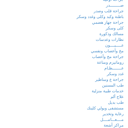
صـــــــــدر
جراحة قلب وصدر
باطنة وكبد وكلى وغدد وسكر
جراحة جهاز هضمي
كلى وسكر
مسالك وذكورة
نظارات وعدسات
عـــــيــــون
مخ وأعصاب ونفسي
جراحة مخ وأعصاب
روماتيزم ومناعة
عــــــــظـام
غدد وسكر
جراحة ع ومناظير
طب المسنين
خدمات طبية منزلية
علاج ألم
طب بديل
مستشفى وبولي كلينك
رعاية وتخدير
مــــعـــامــــل
مراكز أشعة