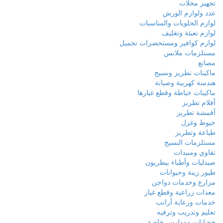
تجهيز محلات
عدد ولوازم الورش
لوازم الحلويات والمناسبات
لوازم تعبئة وتغليف
لوازم كوافير ومستحضرات تجميل
مستلزمات ملابس
مصانع
ماكينات تطريز ونسيج
هندسة كهربية وصيانة
ماكينات خياطة وقطع غيارها
أفلام تطريز
أقمشة تطريز
خيوط وغزل
طباعة وتطريز
مستلزمات النسيج
تقاوي ومبيدات
صيدليات وأطباء بيطريون
طيور زينة وحيوانات
مزارع وخدمات دواجن
معدات زراعية وقطع غيار
خدمات ورعاية أرانب
تعليم وتدريب وترفيه
حضانات ومدارس خاصة