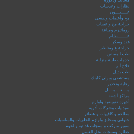
نظارات وعدسات
عـــــيــــون
مخ وأعصاب ونفسي
جراحة مخ وأعصاب
روماتيزم ومناعة
عــــــــظـام
غدد وسكر
جراحة ع ومناظير
طب المسنين
خدمات طبية منزلية
علاج ألم
طب بديل
مستشفى وبولي كلينك
رعاية وتخدير
مــــعـــامــــل
مراكز أشعة
أجهزة تعويضية ولوازم
صيدليات وشركات أدوية
مطاعم و كافيهات و عصائر
حلوانى ومخابز ولوازم الحلويات والمناسبات
سوبر ماركت و منتجات غذائية و لحوم
عطارة ومنتجات نحل العسل