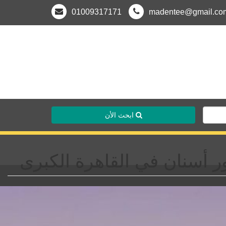
01009317171
madentee@gmail.co
ابحث الأن