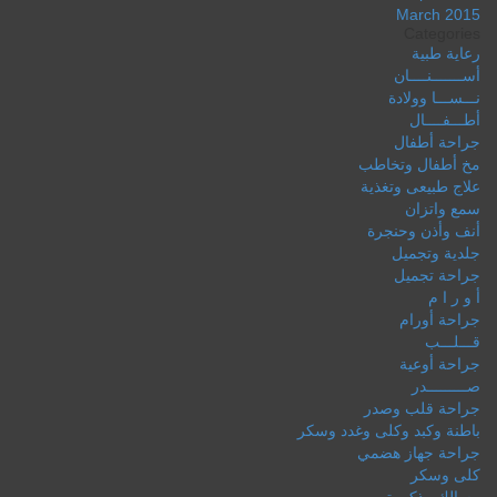
March 2015
Categories
رعاية طبية
أســـــــنــــان
نـــســـا وولادة
أطـــفــــال
جراحة أطفال
مخ أطفال وتخاطب
علاج طبيعى وتغذية
سمع واتزان
أنف وأذن وحنجرة
جلدية وتجميل
جراحة تجميل
أ و ر ا م
جراحة أورام
قـــلـــب
جراحة أوعية
صـــــــــدر
جراحة قلب وصدر
باطنة وكبد وكلى وغدد وسكر
جراحة جهاز هضمي
كلى وسكر
مسالك وذكورة