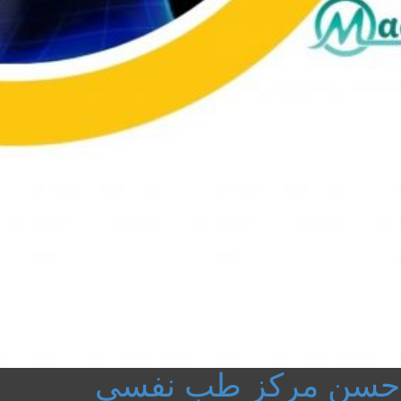
وأحسن مركز طب نفسى