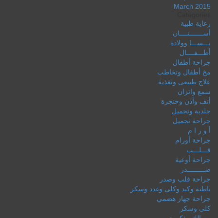
March 2015
Categories
رعاية طبية
أســـــــنــــان
نـــســـا وولادة
أطـــفــــال
جراحة أطفال
مخ أطفال وتخاطب
علاج طبيعى وتغذية
سمع واتزان
أنف وأذن وحنجرة
جلدية وتجميل
جراحة تجميل
أ و ر ا م
جراحة أورام
قـــلـــب
جراحة أوعية
صـــــــــدر
جراحة قلب وصدر
باطنة وكبد وكلى وغدد وسكر
جراحة جهاز هضمي
كلى وسكر
مسالك وذكورة