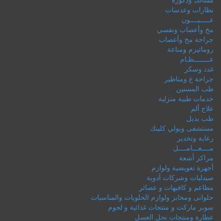
نظارات وعدسات
عـــــيــــون
مخ وأعصاب ونفسي
جراحة مخ وأعصاب
روماتيزم ومناعة
عــــــــظـام
غدد وسكر
جراحة ع ومناظير
طب المسنين
خدمات طبية منزلية
علاج ألم
طب بديل
مستشفى وبولي كلينك
رعاية وتخدير
مــــعـــامــــل
مراكز أشعة
أجهزة تعويضية ولوازم
صيدليات وشركات أدوية
مطاعم و كافيهات و عصائر
حلوانى ومخابز ولوازم الحلويات والمناسبات
سوبر ماركت و منتجات غذائية و لحوم
عطارة ومنتجات نحل العسل