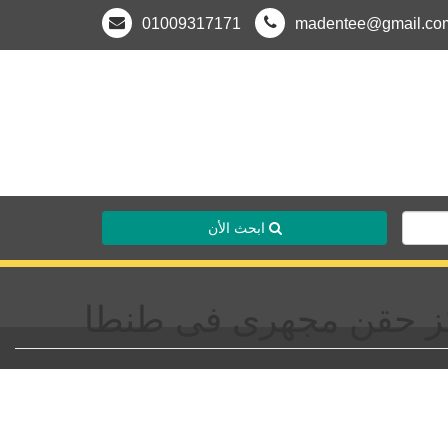
01009317171
madentee@gmail.co
ابحث الأن