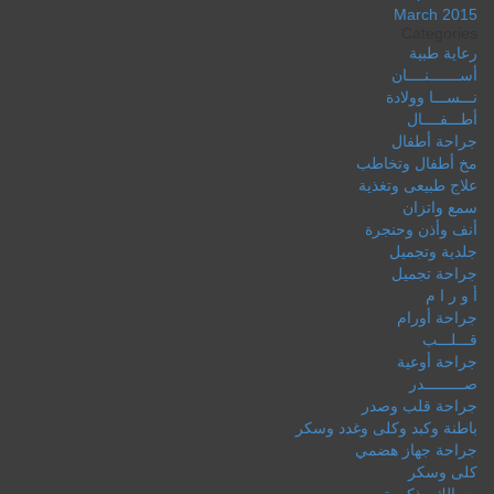
March 2015
Categories
رعاية طبية
أســـــــنــــان
نـــســـا وولادة
أطـــفــــال
جراحة أطفال
مخ أطفال وتخاطب
علاج طبيعى وتغذية
سمع واتزان
أنف وأذن وحنجرة
جلدية وتجميل
جراحة تجميل
أ و ر ا م
جراحة أورام
قـــلـــب
جراحة أوعية
صـــــــــدر
جراحة قلب وصدر
باطنة وكبد وكلى وغدد وسكر
جراحة جهاز هضمي
كلى وسكر
مسالك وذكورة