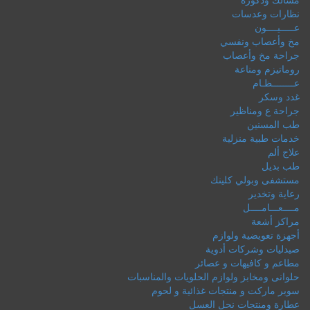
نظارات وعدسات
عـــــيــــون
مخ وأعصاب ونفسي
جراحة مخ وأعصاب
روماتيزم ومناعة
عــــــــظـام
غدد وسكر
جراحة ع ومناظير
طب المسنين
خدمات طبية منزلية
علاج ألم
طب بديل
مستشفى وبولي كلينك
رعاية وتخدير
مــــعـــامــــل
مراكز أشعة
أجهزة تعويضية ولوازم
صيدليات وشركات أدوية
مطاعم و كافيهات و عصائر
حلوانى ومخابز ولوازم الحلويات والمناسبات
سوبر ماركت و منتجات غذائية و لحوم
عطارة ومنتجات نحل العسل