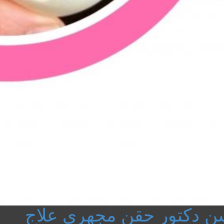
سن دكتور حقن مجهري علاج