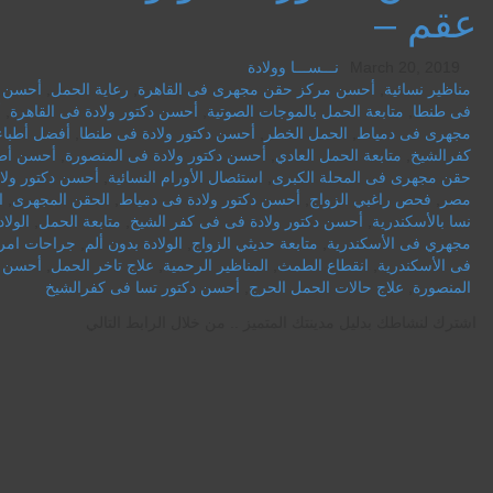
عقم –
March 20, 2019
نـــســـا وولادة
مناظير نسائية
,
أحسن مركز حقن مجهرى فى القاهرة
,
رعاية الحمل
,
أحسن د
فى طنطا
,
متابعة الحمل بالموجات الصوتية
,
أحسن دكتور ولادة فى القاهرة
,
أ
مجهرى فى دمياط
,
الحمل الخطر
,
أحسن دكتور ولادة فى طنطا
,
أفضل أطباء 
كفرالشيخ
,
متابعة الحمل العادي
,
أحسن دكتور ولادة فى المنصورة
,
أحسن أطبا
حقن مجهرى فى المحلة الكبرى
,
استئصال الأورام النسائية
,
أحسن دكتور ولا
مصر
,
فحص راغبي الزواج
,
أحسن دكتور ولادة فى دمياط
,
الحقن المجهرى
,
ا
نسا بالأسكندرية
,
أحسن دكتور ولادة فى فى كفر الشيخ
,
متابعة الحمل
,
الولا
مجهري فى الأسكندرية
,
متابعة حديثي الزواج
,
الولادة بدون ألم
,
جراحات امرا
فى الأسكندرية
,
انقطاع الطمث
,
المناظير الرحمية
,
علاج تاخر الحمل
,
أحسن د
المنصورة
,
علاج حالات الحمل الحرج
,
أحسن دكتور تسا فى كفرالشيخ
اشترك لنشاطك بدليل مدينتك المتميز .. من خلال الرابط التالي