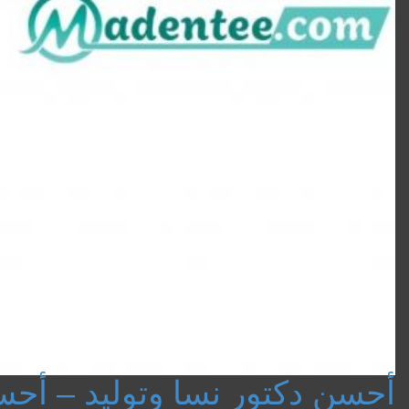
أحسن دكتور نسا وتوليد – أح