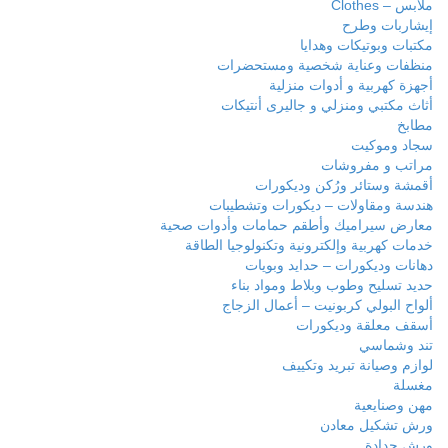
ملابس – Clothes
إيشاربات وطرح
مكتبات وبوتيكات وهدايا
منظفات وعناية شخصية ومستحضرات
أجهزة كهربية و أدوات منزلية
أثاث مكتبي ومنزلي و جاليرى أنتيكات
مطابخ
سجاد وموكيت
مراتب و مفروشات
أقمشة وستائر ورُكن وديكورات
هندسة ومقاولات – ديكورات وتشطيبات
معارض سيراميك وأطقم حمامات وأدوات صحية
خدمات كهربية وإلكترونية وتكنولوجيا الطاقة
دهانات وديكورات – حدايد وبويات
حديد تسليح وطوب وبلاط ومواد بناء
ألواح البولي كربونيت – أعمال الزجاج
أسقف معلقة وديكورات
تند وشماسي
لوازم وصيانة تبريد وتكييف
مغسلة
مهن وصنايعية
ورش تشكيل معادن
ورش حدادة