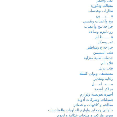
كلى وسكر
مسالك وذكورة
نظارات وعدسات
عـــــيــــون
مخ وأعصاب ونفسي
جراحة مخ وأعصاب
روماتيزم ومناعة
عــــــــظـام
غدد وسكر
جراحة ع ومناظير
طب المسنين
خدمات طبية منزلية
علاج ألم
طب بديل
مستشفى وبولي كلينك
رعاية وتخدير
مــــعـــامــــل
مراكز أشعة
أجهزة تعويضية ولوازم
صيدليات وشركات أدوية
مطاعم و كافيهات و عصائر
حلوانى ومخابز ولوازم الحلويات والمناسبات
سوبر ماركت و منتجات غذائية و لحوم