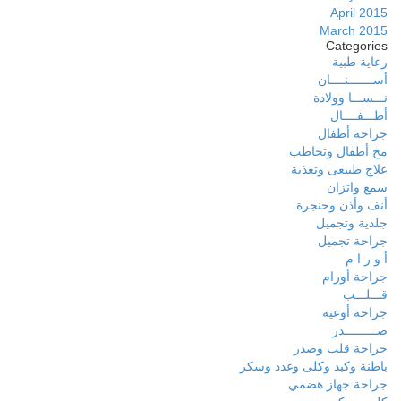
April 2015
March 2015
Categories
رعاية طبية
أســـــــنــــان
نـــســـا وولادة
أطـــفــــال
جراحة أطفال
مخ أطفال وتخاطب
علاج طبيعى وتغذية
سمع واتزان
أنف وأذن وحنجرة
جلدية وتجميل
جراحة تجميل
أ و ر ا م
جراحة أورام
قـــلـــب
جراحة أوعية
صـــــــــدر
جراحة قلب وصدر
باطنة وكبد وكلى وغدد وسكر
جراحة جهاز هضمي