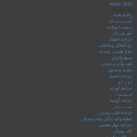
March 2015
Categories
رعاية طبية
أســـــــنــــان
نـــســـا وولادة
أطـــفــــال
جراحة أطفال
مخ أطفال وتخاطب
علاج طبيعى وتغذية
سمع واتزان
أنف وأذن وحنجرة
جلدية وتجميل
جراحة تجميل
أ و ر ا م
جراحة أورام
قـــلـــب
جراحة أوعية
صـــــــــدر
جراحة قلب وصدر
باطنة وكبد وكلى وغدد وسكر
جراحة جهاز هضمي
كلى وسكر
مسالك وذكورة