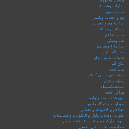
نظارات وعدسات
عـــــيــــون
مخ وأعصاب ونفسي
جراحة مخ وأعصاب
روماتيزم ومناعة
عــــــــظـام
غدد وسكر
جراحة ع ومناظير
طب المسنين
خدمات طبية منزلية
علاج ألم
طب بديل
مستشفى وبولي كلينك
رعاية وتخدير
مــــعـــامــــل
مراكز أشعة
أجهزة تعويضية ولوازم
صيدليات وشركات أدوية
مطاعم و كافيهات و عصائر
حلوانى ومخابز ولوازم الحلويات والمناسبات
سوبر ماركت و منتجات غذائية و لحوم
عطارة ومنتجات نحل العسل