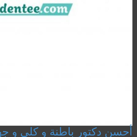
أحسن دكتور باطنة و كلى و ج