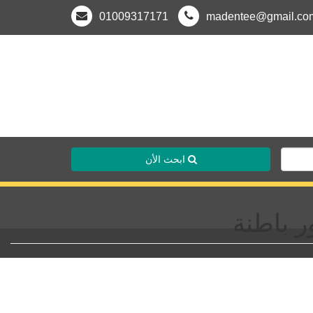
01009317171
madentee@gmail.co
ابحث الأن