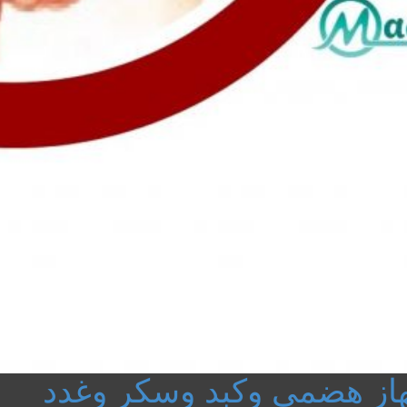
هاز هضمى وكبد وسكر وغدد