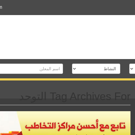
m
Tag Archives For التوحد