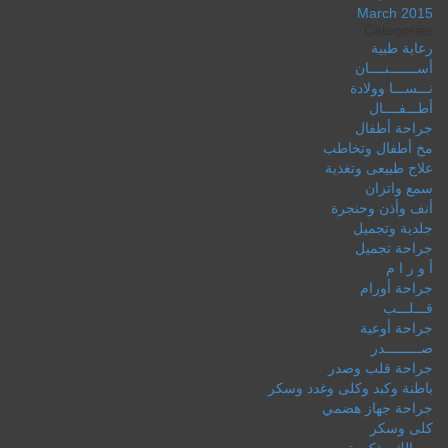
March 2015
Categories
رعاية طبية
أســـــــنــــان
نـــســـا وولادة
أطـــفــــال
جراحة أطفال
مخ أطفال وتخاطب
علاج طبيعى وتغذية
سمع واتزان
أنف وأذن وحنجرة
جلدية وتجميل
جراحة تجميل
أ و ر ا م
جراحة أورام
قـــلـــب
جراحة أوعية
صـــــــــدر
جراحة قلب وصدر
باطنة وكبد وكلى وغدد وسكر
جراحة جهاز هضمي
كلى وسكر
مسالك وذكورة