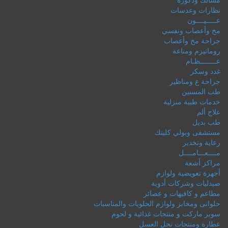
نظارات وعدسات
عـــــيــــون
مخ وأعصاب ونفسي
جراحة مخ وأعصاب
روماتيزم ومناعة
عــــــــظـام
غدد وسكر
جراحة ع ومناظير
طب المسنين
خدمات طبية منزلية
علاج ألم
طب بديل
مستشفى وبولي كلينك
رعاية وتخدير
مــــعـــامــــل
مراكز أشعة
أجهزة تعويضية ولوازم
صيدليات وشركات أدوية
مطاعم و كافيهات و عصائر
حلوانى ومخابز ولوازم الحلويات والمناسبات
سوبر ماركت و منتجات غذائية و لحوم
عطارة ومنتجات نحل العسل