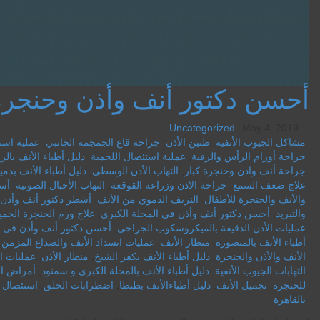
أحسن دكتور أنف وأذن وحنجرة 
Uncategorized
May 4, 2019
مشاكل الجيوب الأنفية
,
طنين الأذن
,
جراحة قاع الجمجمة الجانبي
,
عملية استئ
جراحة أورام الرأس والرقبة
,
عملية استئصال اللحمية
,
دليل أطباء الأنف بالز
جراحة أنف واذن وحنجرة كبار
,
التهاب الأذن الوسطى
,
دليل أطباء الأنف بدمي
علاج ضعف السمع
,
جراحة الاذن وزراعة القوقعة
,
التهاب الأحبال الصوتية
,
أسم
والأنف والحنجرة للأطفال
,
النزيف الدموي من الأنف
,
أشطر دكتور أنف وأذن
والتبريد
,
أحسن دكتور أنف وأذن فى المحلة الكبرى
,
علاج ورم الحنجرة الحمي
عمليات الأذن الدقيقة بالميكروسكوب الجراحى
,
أحسن دكتور أنف وأذن فى 
أطباء الأنف بالمنصورة
,
منظار الأنف
,
عمليات انسداد الأنف والصداع المزمن
,
الأنف والأذن والحنجرة
,
دليل أطباء الأنف بكفر الشيخ
,
منظار الأذن
,
عمليات ا
التهابات الجيوب الأنفية
,
دليل أطباء الأنف بالمحلة الكبرى و سمنود
,
أمراض ال
للحنجرة
,
تجميل الأنف
,
دليل أطباءالأنف بطنطا
,
اضطرابات الحلق
,
استئصال ا
بالقاهرة