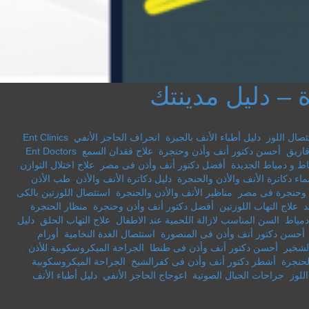
– دليل مدينتك
صال اللوز
,
دليل أطباء الأنف بالجيزة
,
انحراف الحاجز الأنفي
,
Ent Clinics
,
قازيق
,
أحسن دكتور أنف وأذن وحنجرة
,
علاج فقدان السمع
,
Ent Doctors
,
اط و دمياط الجديدة
,
أفضل دكتور أنف وأذن فى مصر
,
علاج اختلال التوازن
,
اء دكاترة الأنف والأذن والحنجرة
,
دليل دكاترة الأنف والأذن
,
طب الأذن
 وحنجرة فى مصر
,
مناظير الأنف والأذن والحنجرة
,
استئصال اللوزتين بالكى
د
,
علاج التهاب اللوزتين
,
أفضل دكتور أنف وأذن وحنجرة
,
منظار الحنجرة
,
دمياط
,
السن المناسب لازالة اللحمية عند الاطفال
,
علاج التهاب الحلق
,
دليل
أحسن دكتور أنف وأذن فى المنصورة
,
استئصال الغدة النخامية
,
أورام
لشخير
,
أحسن دكتور أنف وأذن فى طنطا
,
الجراحة الميكروسكوبية للأذن
,
حنجرة
,
أشطر دكتور أنف وأذن فى كفرالشيخ
,
الجراحة الميكروسكوبية
للوز
,
جراحات الحبال الصوتية
,
اعوجاج الحاجز الأنفي
,
دليل أطباء الأنف