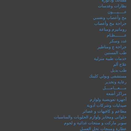
نظارات وعدسات
عـــــيــــون
مخ وأعصاب ونفسي
جراحة مخ وأعصاب
روماتيزم ومناعة
عــــــــظـام
غدد وسكر
جراحة ع ومناظير
طب المسنين
خدمات طبية منزلية
علاج ألم
طب بديل
مستشفى وبولي كلينك
رعاية وتخدير
مــــعـــامــــل
مراكز أشعة
أجهزة تعويضية ولوازم
صيدليات وشركات أدوية
مطاعم و كافيهات و عصائر
حلوانى ومخابز ولوازم الحلويات والمناسبات
سوبر ماركت و منتجات غذائية و لحوم
عطارة ومنتجات نحل العسل