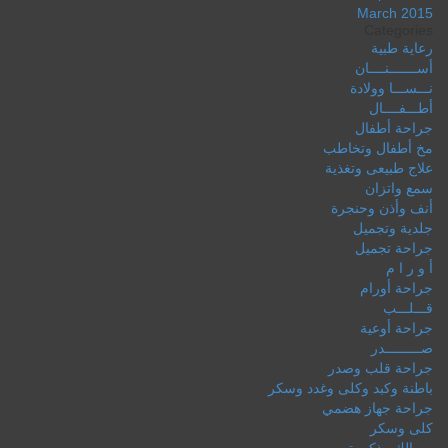
March 2015
Categories
رعاية طبية
أســـــــنــــان
نـــســـا وولادة
أطـــفــــال
جراحة أطفال
مخ أطفال وتخاطب
علاج طبيعى وتغذية
سمع واتزان
أنف وأذن وحنجرة
جلدية وتجميل
جراحة تجميل
أ و ر ا م
جراحة أورام
قـــلـــب
جراحة أوعية
صـــــــــدر
جراحة قلب وصدر
باطنة وكبد وكلى وغدد وسكر
جراحة جهاز هضمي
كلى وسكر
مسالك وذكورة