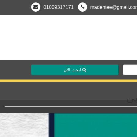
01009317171
madentee@gmail.co
ابحث الأن