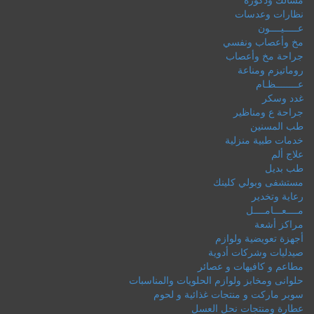
نظارات وعدسات
عـــــيــــون
مخ وأعصاب ونفسي
جراحة مخ وأعصاب
روماتيزم ومناعة
عــــــــظـام
غدد وسكر
جراحة ع ومناظير
طب المسنين
خدمات طبية منزلية
علاج ألم
طب بديل
مستشفى وبولي كلينك
رعاية وتخدير
مــــعـــامــــل
مراكز أشعة
أجهزة تعويضية ولوازم
صيدليات وشركات أدوية
مطاعم و كافيهات و عصائر
حلوانى ومخابز ولوازم الحلويات والمناسبات
سوبر ماركت و منتجات غذائية و لحوم
عطارة ومنتجات نحل العسل