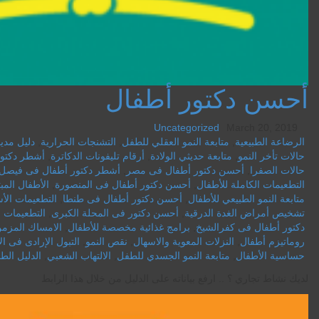
أحسن دكتور أطفال
Uncategorized
March 20, 2019
الرضاعة الطبيعية
,
متابعة النمو العقلي للطفل
,
التشنجات الحرارية
,
دليل مدين
حالات تأخر النمو
,
متابعة حديثي الولادة
,
أرقام تليفونات الدكاترة
,
أشطر دكتور
حالات الصفرا
,
أحسن دكتور أطفال فى مصر
,
أشطر دكتور أطفال فى فيصل
التطعيمات الكاملة للأطفال
,
أحسن دكتور أطفال فى المنصورة
,
الأطفال الم
متابعة النمو الطبيعي للأطفال
,
أحسن دكتور أطفال فى طنطا
,
التطعيمات الأ
تشخيص أمراض الغدة الدرقية
,
أحسن دكتور فى المحلة الكبرى
,
التطعيمات ا
دكتور أطفال فى كفرالشيخ
,
برامج غذائية مخصصة للأطفال
,
الامساك المزمن
روماتيزم أطفال
,
النزلات المعوية والاسهال
,
نقص النمو
,
التبول الإرادى فى ا
حساسية الأطفال
,
متابعة النمو الجسدي للطفل
,
الالتهاب الشعبي
,
الدليل الط
لديك نشاط تجاري ؟ .. ارفع بياناته على الدليل من خلال هذا الرابط