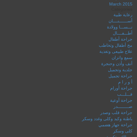
March 2015
Categories
رعاية طبية
أســـــــنــــان
نـــســـا وولادة
أطـــفــــال
جراحة أطفال
مخ أطفال وتخاطب
علاج طبيعى وتغذية
سمع واتزان
أنف وأذن وحنجرة
جلدية وتجميل
جراحة تجميل
أ و ر ا م
جراحة أورام
قـــلـــب
جراحة أوعية
صـــــــــدر
جراحة قلب وصدر
باطنة وكبد وكلى وغدد وسكر
جراحة جهاز هضمي
كلى وسكر
مسالك وذكورة