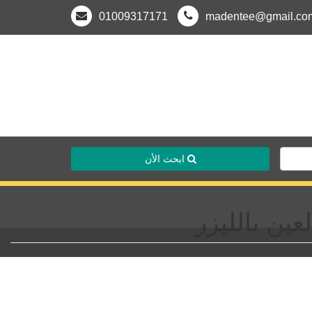
01009317171
madentee@gmail.co
ابحث الأن