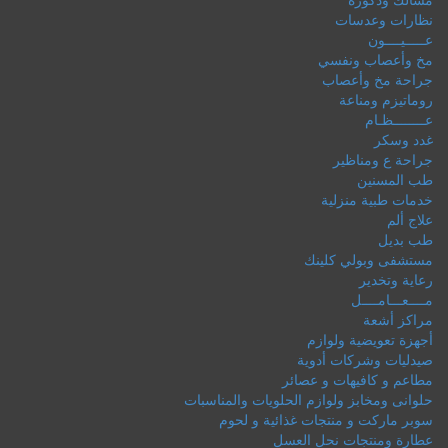
نظارات وعدسات
عـــــيــــون
مخ وأعصاب ونفسي
جراحة مخ وأعصاب
روماتيزم ومناعة
عــــــــظـام
غدد وسكر
جراحة ع ومناظير
طب المسنين
خدمات طبية منزلية
علاج ألم
طب بديل
مستشفى وبولي كلينك
رعاية وتخدير
مــــعـــامــــل
مراكز أشعة
أجهزة تعويضية ولوازم
صيدليات وشركات أدوية
مطاعم و كافيهات و عصائر
حلوانى ومخابز ولوازم الحلويات والمناسبات
سوبر ماركت و منتجات غذائية و لحوم
عطارة ومنتجات نحل العسل