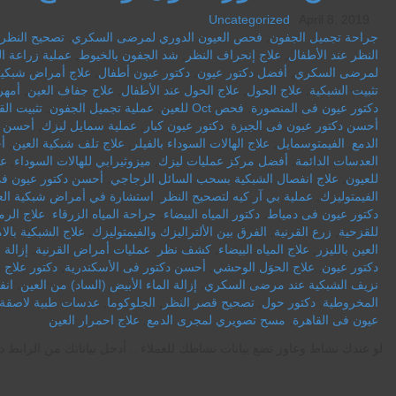
Uncategorized
April 8, 2019
جراحة تجميل الجفون
,
فحص العيون الدوري لمرضى السكري
,
تصحيح النظر ب
النظر عند الأطفال
,
علاج إنحراف النظر
,
شد الجفون بالخيوط
,
عملية زراعة ا
لمرضى السكري
,
أفضل دكتور عيون
,
دكتور عيون أطفال
,
علاج أمراض شبكية
تثبيت الشبكية
,
علاج الحول
,
علاج الحول عند الأطفال
,
علاج جفاف العين
,
أمهر
دكتور عيون فى المنصورة
,
فحص Oct للعين
,
عملية تجميل الجفون
,
تثبيت الق
أحسن دكتور عيون فى الجيزة
,
دكتور عيون كبار
,
عملية سمايل ليزك
,
أحسن د
الدمع
,
الفيمتوسمايل
,
علاج الهالات السوداء بالفيلر
,
علاج تلف شبكية العين
,
أ
العدسات الدائمة
,
أفضل مركز عمليات ليزك
,
ميزوثيرابي للهالات السوداء
,
عم
للعيون
,
علاج انفصال الشبكية بسحب السائل الزجاجي
,
أحسن دكتور عيون فى
الفيمتوليزك
,
عملية بي آر كيه لتصحيح النظر
,
استشارة في أمراض شبكية الع
دكتور عيون فى دمياط
,
دكتور المياه البيضاء
,
جراحة المياه الزرقاء
,
علاج الرم
للقزحية
,
زرع القرنية
,
الفرق بين الألتراليزك والفيمتوليزك
,
علاج الشبكية بالا
العين بالليزر
,
علاج المياه البيضاء
,
كشف نظر
,
عمليات أمراض القرنية
,
إزالة
دكتور عيون
,
علاج الحوَل الوحشي
,
أحسن دكتور فى الأسكندرية
,
دكتور علاج ا
نزيف الشبكية عند مرضى السكري
,
إزالة الماء الأبيض (الساد) من العين
,
انف
المخروطية
,
دكتور حول
,
تصحيح قصر النظر
,
الجلوكوما
,
عدسات طبية لاصقة
عيون فى القاهرة
,
مسح تصويري لمجرى الدمع
,
علاج احمرار العين
لو عندك نشاط وعاوز تضع بيانات نشاطك للعملاء .. أدخل بياناتك من الرابط د