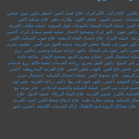
الليزر
,
الكتاراكت
,
الألتراليزك
,
علاج كسل العين
,
أشطر دكتور عيون
,
فحص
لعدسات
,
تجميل العيون
,
جفاف العين
,
نظارات نظر
,
علاج شبكية العين
 العين
,
عملية المياه البيضاء بالموجات فوق الصوتية
,
عملية حلقات القرنية
,
 دكتور عيون
,
دكتور ليزك وتصحيح الابصار
,
عملية فيمتو سمايل ليزك
,
أحسن
رنية
,
عملية الليزك
,
علاج انسداد القناة الدمعية
,
علاج ثقوب الشبكية بالليزر
,
كتور عيون فى طنطا
,
فحص القرنية
,
عملية الحول في العين
,
تنظيف مجرى
حسن دكتور عيون فى المحلة
,
دكتور جراحة شبكية وجسم زجاجي
,
زرع
لية استئصال العين
,
إصلاح مجرى الدمع
,
تصحيح الإبصار
,
متابعة عامة
 كفر الشيخ
,
دكتور تاهيل بصري
,
زراعة العدسات بتقنية فاكو
,
زرع عدسات
,
ين
,
فحص قاع العين
,
التهاب باطن الجفن
,
علاج القرنية المخروطية
,
أحسن
د الربيعى
,
علاج جحوظ العين
,
عملية إنفصال الشبكية
,
استئصال جزئي
مواج الضوئية
,
أحسن دكتور عيون فى بنها
,
دكتور زراعة القرنية
,
تغيير لون
 جسم غريب من العين
,
عملية الشبكية والجسم الزجاجى
,
حجز موعد مع
لشبكية بالليزر
,
تصوير القرنية
,
علاج المياه الزرقاء
,
عملية الحول
,
علاج
صال الشبكية
,
وصف نظارة طبية
,
علاج ارتفاع ضغط العين
,
تثبيت القرنية
,
علاج مشاكل الرؤية لدى الأطفال
,
إزالة العدسات اللاصقة
,
أحسن دكتور
ه