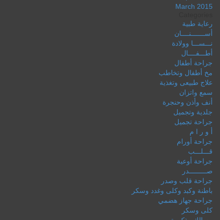
March 2015
Categories
رعاية طبية
أســـــــنــــان
نـــســـا وولادة
أطـــفــــال
جراحة أطفال
مخ أطفال وتخاطب
علاج طبيعى وتغذية
سمع واتزان
أنف وأذن وحنجرة
جلدية وتجميل
جراحة تجميل
أ و ر ا م
جراحة أورام
قـــلـــب
جراحة أوعية
صـــــــــدر
جراحة قلب وصدر
باطنة وكبد وكلى وغدد وسكر
جراحة جهاز هضمي
كلى وسكر
مسالك وذكورة