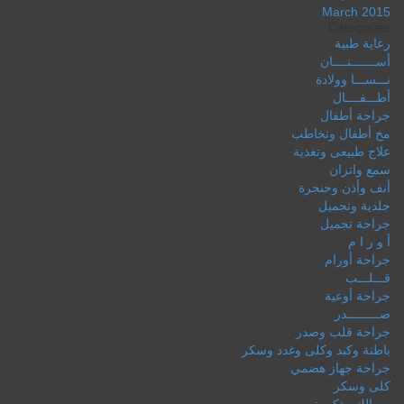
March 2015
Categories
رعاية طبية
أســـــــنــــان
نـــســـا وولادة
أطـــفــــال
جراحة أطفال
مخ أطفال وتخاطب
علاج طبيعى وتغذية
سمع واتزان
أنف وأذن وحنجرة
جلدية وتجميل
جراحة تجميل
أ و ر ا م
جراحة أورام
قـــلـــب
جراحة أوعية
صـــــــــدر
جراحة قلب وصدر
باطنة وكبد وكلى وغدد وسكر
جراحة جهاز هضمي
كلى وسكر
مسالك وذكورة