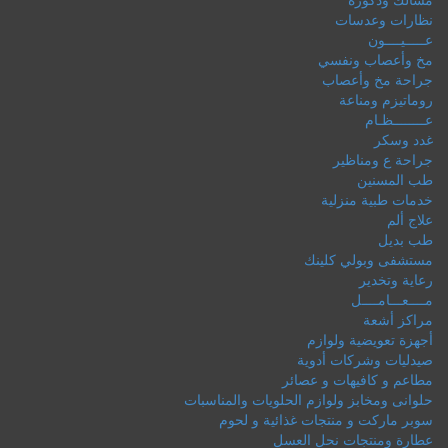
نظارات وعدسات
عـــــيــــون
مخ وأعصاب ونفسي
جراحة مخ وأعصاب
روماتيزم ومناعة
عــــــــظـام
غدد وسكر
جراحة ع ومناظير
طب المسنين
خدمات طبية منزلية
علاج ألم
طب بديل
مستشفى وبولي كلينك
رعاية وتخدير
مــــعـــامــــل
مراكز أشعة
أجهزة تعويضية ولوازم
صيدليات وشركات أدوية
مطاعم و كافيهات و عصائر
حلوانى ومخابز ولوازم الحلويات والمناسبات
سوبر ماركت و منتجات غذائية و لحوم
عطارة ومنتجات نحل العسل