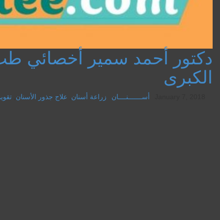
دكتور أحمد سمير أخصائي طب 
الكبرى
January 7, 2018
أســـــــنــــان
زراعة أسنان
,
علاج جذور الأسنان
,
تقويم