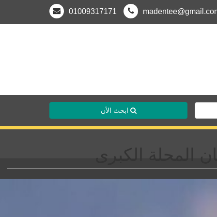
01009317171
madentee@gmail.co
ابحث الأن