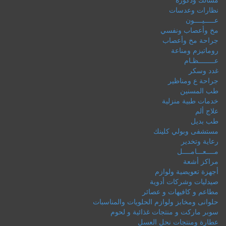
نظارات وعدسات
عـــــيــــون
مخ وأعصاب ونفسي
جراحة مخ وأعصاب
روماتيزم ومناعة
عــــــــظـام
غدد وسكر
جراحة ع ومناظير
طب المسنين
خدمات طبية منزلية
علاج ألم
طب بديل
مستشفى وبولي كلينك
رعاية وتخدير
مــــعـــامــــل
مراكز أشعة
أجهزة تعويضية ولوازم
صيدليات وشركات أدوية
مطاعم و كافيهات و عصائر
حلوانى ومخابز ولوازم الحلويات والمناسبات
سوبر ماركت و منتجات غذائية و لحوم
عطارة ومنتجات نحل العسل