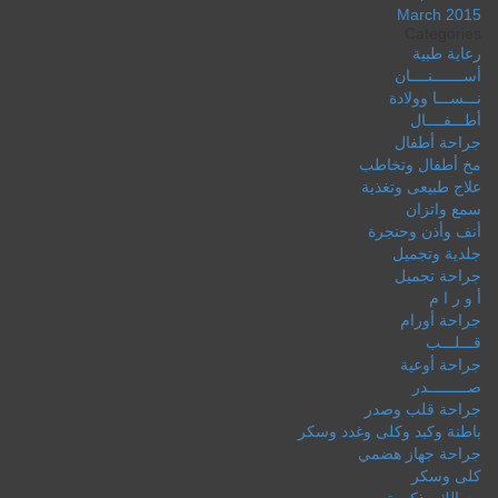
March 2015
Categories
رعاية طبية
أســـــــنــــان
نـــســـا وولادة
أطـــفــــال
جراحة أطفال
مخ أطفال وتخاطب
علاج طبيعى وتغذية
سمع واتزان
أنف وأذن وحنجرة
جلدية وتجميل
جراحة تجميل
أ و ر ا م
جراحة أورام
قـــلـــب
جراحة أوعية
صـــــــــدر
جراحة قلب وصدر
باطنة وكبد وكلى وغدد وسكر
جراحة جهاز هضمي
كلى وسكر
مسالك وذكورة