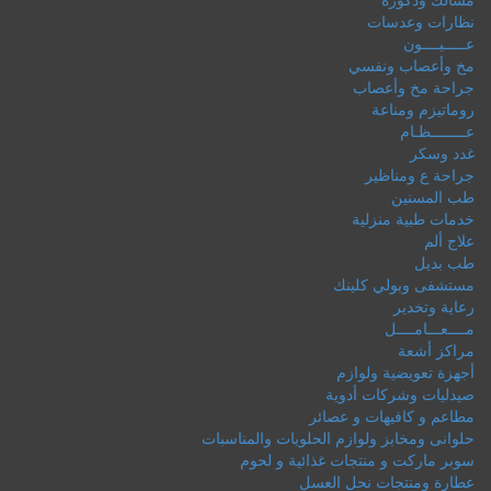
نظارات وعدسات
عـــــيــــون
مخ وأعصاب ونفسي
جراحة مخ وأعصاب
روماتيزم ومناعة
عــــــــظـام
غدد وسكر
جراحة ع ومناظير
طب المسنين
خدمات طبية منزلية
علاج ألم
طب بديل
مستشفى وبولي كلينك
رعاية وتخدير
مــــعـــامــــل
مراكز أشعة
أجهزة تعويضية ولوازم
صيدليات وشركات أدوية
مطاعم و كافيهات و عصائر
حلوانى ومخابز ولوازم الحلويات والمناسبات
سوبر ماركت و منتجات غذائية و لحوم
عطارة ومنتجات نحل العسل