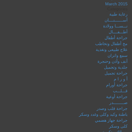
March 2015
Categories
رعاية طبية
أســـــــنــــان
نـــســـا وولادة
أطـــفــــال
جراحة أطفال
مخ أطفال وتخاطب
علاج طبيعى وتغذية
سمع واتزان
أنف وأذن وحنجرة
جلدية وتجميل
جراحة تجميل
أ و ر ا م
جراحة أورام
قـــلـــب
جراحة أوعية
صـــــــــدر
جراحة قلب وصدر
باطنة وكبد وكلى وغدد وسكر
جراحة جهاز هضمي
كلى وسكر
مسالك وذكورة