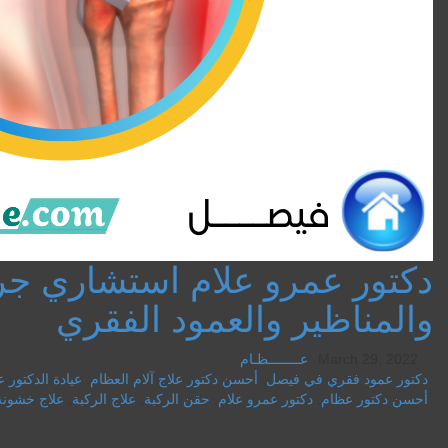
دكتور عمرو علام استشاري جر
والمناظير والعمود الفقري
March 29, 2022
عــــــــظـام
دكتور عمود فقري في فيصل
,
أحسن دكتور علاج آلام العظام
,
عيادة الدكتور 
أحسن دكتور عظام
,
دكتور عمرو علام
,
حقن الركبة
,
علاج الركبة
,
علاج خشونة