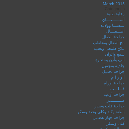
March 2015
Categories
رعاية طبية
أســـــــنــــان
نـــســـا وولادة
أطـــفــــال
جراحة أطفال
مخ أطفال وتخاطب
علاج طبيعى وتغذية
سمع واتزان
أنف وأذن وحنجرة
جلدية وتجميل
جراحة تجميل
أ و ر ا م
جراحة أورام
قـــلـــب
جراحة أوعية
صـــــــــدر
جراحة قلب وصدر
باطنة وكبد وكلى وغدد وسكر
جراحة جهاز هضمي
كلى وسكر
مسالك وذكورة