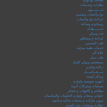
نظارات وعدسات
عـــــيــــون
مخ وأعصاب ونفسي
جراحة مخ وأعصاب
روماتيزم ومناعة
عــــــــظـام
غدد وسكر
جراحة ع ومناظير
طب المسنين
خدمات طبية منزلية
علاج ألم
طب بديل
مستشفى وبولي كلينك
رعاية وتخدير
مــــعـــامــــل
مراكز أشعة
أجهزة تعويضية ولوازم
صيدليات وشركات أدوية
مطاعم و كافيهات و عصائر
حلوانى ومخابز ولوازم الحلويات والمناسبات
سوبر ماركت و منتجات غذائية و لحوم
عطارة ومنتجات نحل العسل