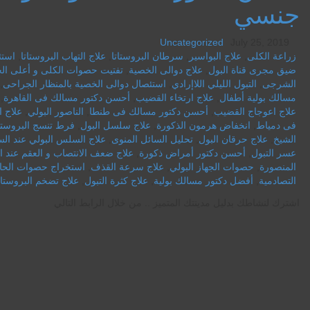
جنسي
Uncategorized
July 25, 2019
زراعة الكلى
,
علاج البواسير
,
سرطان البروستاتا
,
علاج التهاب البروستاتا
,
استئ
ضيق مجرى قناة البول
,
علاج دوالى الخصية
,
تفتيت حصوات الكلى و أعلى الح
الشرجى
,
التبول الليلي اللاإرادي
,
استئصال دوالى الخصية بالمنظار الجراحى
,
مسالك بولية أطفال
,
علاج ارتخاء القضيب
,
أحسن دكتور مسالك فى القاهرة
,
علاج اعوجاج القضيب
,
أحسن دكتور مسالك فى طنطا
,
الناصور البولي
,
علاج ا
فى دمياط
,
انخفاض هرمون الذكورة
,
علاج سلسل البول
,
فرط تنسج البروستات
الشيخ
,
علاج حرقان البول
,
تحليل السائل المنوى
,
علاج السلس البولي عند ال
عسر التبول
,
أحسن دكتور أمراض ذكورة
,
علاج ضعف الانتصاب و العقم عند ا
المنصورة
,
حصوات الجهاز البولي
,
علاج سرعة القذف
,
استخراج حصوات الحالب
التصادمية
,
أفضل دكتور مسالك بولية
,
علاج كثرة التبول
,
علاج تضخم البروستات
اشترك لنشاطك بدليل مدينتك المتميز .. من خلال الرابط التالي