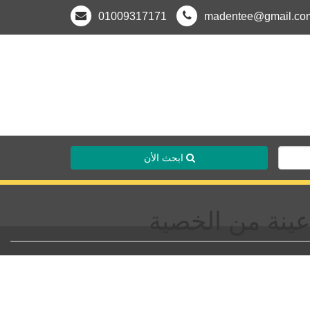
01009317171
madentee@gmail.co
ابحث الأن