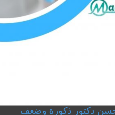
أحسن دكتور ذكورة وضعف