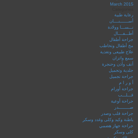
March 2015
Categories
رعاية طبية
أســـــــنــــان
نـــســـا وولادة
أطـــفــــال
جراحة أطفال
مخ أطفال وتخاطب
علاج طبيعى وتغذية
سمع واتزان
أنف وأذن وحنجرة
جلدية وتجميل
جراحة تجميل
أ و ر ا م
جراحة أورام
قـــلـــب
جراحة أوعية
صـــــــــدر
جراحة قلب وصدر
باطنة وكبد وكلى وغدد وسكر
جراحة جهاز هضمي
كلى وسكر
مسالك وذكورة