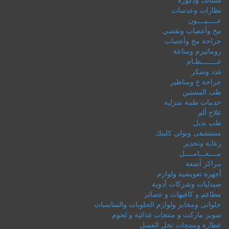
نظارات وعدسات
عـــــيــــون
مخ وأعصاب ونفسي
جراحة مخ وأعصاب
روماتيزم ومناعة
عــــــــظـام
غدد وسكر
جراحة ع ومناظير
طب المسنين
خدمات طبية منزلية
علاج ألم
طب بديل
مستشفى وبولي كلينك
رعاية وتخدير
مــــعـــامــــل
مراكز أشعة
أجهزة تعويضية ولوازم
صيدليات وشركات أدوية
مطاعم و كافيهات و عصائر
حلوانى ومخابز ولوازم الحلويات والمناسبات
سوبر ماركت و منتجات غذائية و لحوم
عطارة ومنتجات نحل العسل