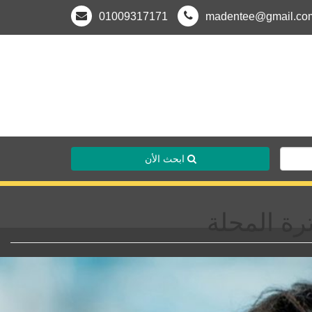
01009317171
madentee@gmail.co
ابحث الأن