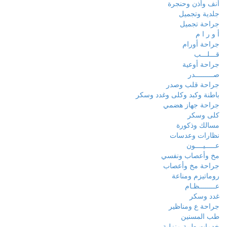
أنف وأذن وحنجرة
جلدية وتجميل
جراحة تجميل
أ و ر ا م
جراحة أورام
قـــلـــب
جراحة أوعية
صـــــــــدر
جراحة قلب وصدر
باطنة وكبد وكلى وغدد وسكر
جراحة جهاز هضمي
كلى وسكر
مسالك وذكورة
نظارات وعدسات
عـــــيــــون
مخ وأعصاب ونفسي
جراحة مخ وأعصاب
روماتيزم ومناعة
عــــــــظـام
غدد وسكر
جراحة ع ومناظير
طب المسنين
خدمات طبية منزلية