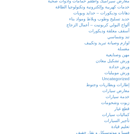
معارض سيراميك وأطقم حمامات وأدوات صحية
خدمات كهربية وإلكترونية وتكنولوجيا الطاقة
دهانات وديكورات – حدايد وبويات
حديد تسليح وطوب وبلاط ومواد بناء
ألواح البولي كربونيت – أعمال الزجاج
أسقف معلقة وديكورات
تند وشماسي
لوازم وصيانة تبريد وتكييف
مغسلة
مهن وصنايعية
ورش تشكيل معادن
ورش حدادة
ورش موبيليات
Uncategorized
إطارات وبطاريات وجنوط
معارض سيارات
خدمة سيارات
زيوت وشحومات
قطع غيار
كماليات سيارات
تأجير السيارات
تعليم قيادة
فسبا و موتوسيكل و نقل خفيف