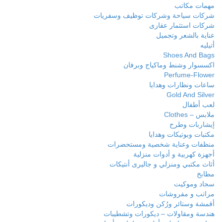
مهمات مكاتب
شركات سياحة وشركات توظيف وسفريات
شركات استثمار عقارى
عناية بالشعر وتجميل
أتيليه
Shoes And Bags
اكسسوار وشنط وماكياج وبرفان
Perfume-Flower
ساعات ونظارات وهدايا
Gold And Silver
لعب أطفال
ملابس – Clothes
إيشاربات وطرح
مكتبات وبوتيكات وهدايا
منظفات وعناية شخصية ومستحضرات
أجهزة كهربية و أدوات منزلية
أثاث مكتبي ومنزلي و جاليرى أنتيكات
مطابخ
سجاد وموكيت
مراتب و مفروشات
أقمشة وستائر ورُكن وديكورات
هندسة ومقاولات – ديكورات وتشطيبات