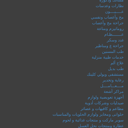
نظارات وعدسات
عـــــيــــون
مخ وأعصاب ونفسي
جراحة مخ وأعصاب
روماتيزم ومناعة
عــــــــظـام
غدد وسكر
جراحة ع ومناظير
طب المسنين
خدمات طبية منزلية
علاج ألم
طب بديل
مستشفى وبولي كلينك
رعاية وتخدير
مــــعـــامــــل
مراكز أشعة
أجهزة تعويضية ولوازم
صيدليات وشركات أدوية
مطاعم و كافيهات و عصائر
حلوانى ومخابز ولوازم الحلويات والمناسبات
سوبر ماركت و منتجات غذائية و لحوم
عطارة ومنتجات نحل العسل