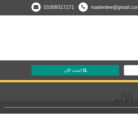
01009317171
madentee@gmail.co
ابحث الأن