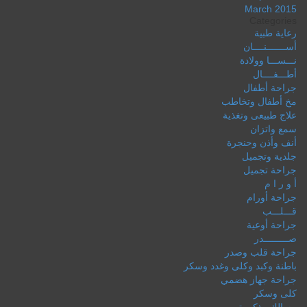
March 2015
Categories
رعاية طبية
أســـــــنــــان
نـــســـا وولادة
أطـــفــــال
جراحة أطفال
مخ أطفال وتخاطب
علاج طبيعى وتغذية
سمع واتزان
أنف وأذن وحنجرة
جلدية وتجميل
جراحة تجميل
أ و ر ا م
جراحة أورام
قـــلـــب
جراحة أوعية
صـــــــــدر
جراحة قلب وصدر
باطنة وكبد وكلى وغدد وسكر
جراحة جهاز هضمي
كلى وسكر
مسالك وذكورة