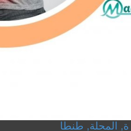
ة, المحلة, طنطا