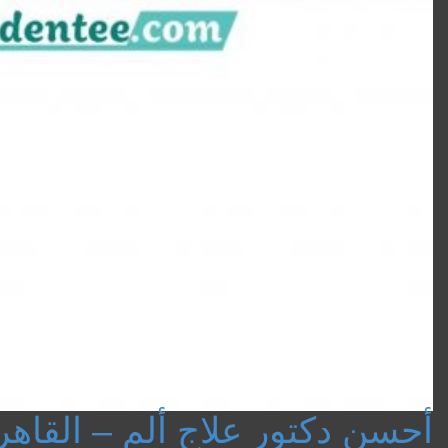
أحسن دكتور علاج ألم – القاهر