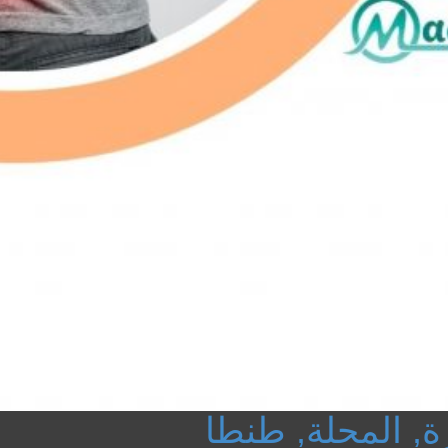
ة, المحلة, طنطا