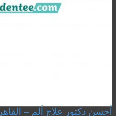
أحسن دكتور علاج ألم – القاهر