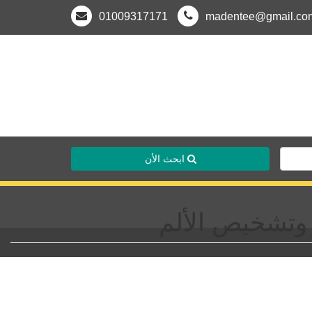
01009317171
madentee@gmail.co
ابحث الأن