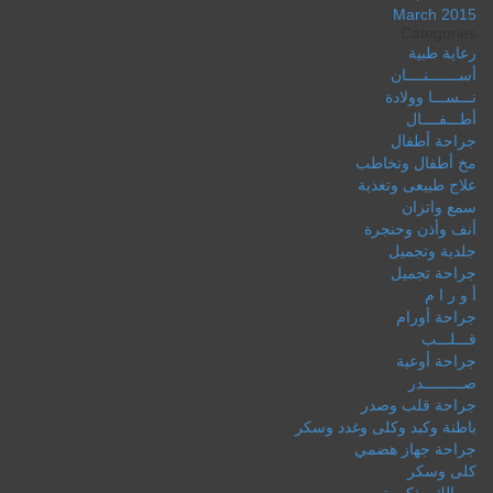
March 2015
Categories
رعاية طبية
أســـــــنــــان
نـــســـا وولادة
أطـــفــــال
جراحة أطفال
مخ أطفال وتخاطب
علاج طبيعى وتغذية
سمع واتزان
أنف وأذن وحنجرة
جلدية وتجميل
جراحة تجميل
أ و ر ا م
جراحة أورام
قـــلـــب
جراحة أوعية
صـــــــــدر
جراحة قلب وصدر
باطنة وكبد وكلى وغدد وسكر
جراحة جهاز هضمي
كلى وسكر
مسالك وذكورة