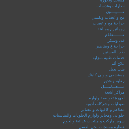
نظارات وعدسات
عـــــيــــون
مخ وأعصاب ونفسي
جراحة مخ وأعصاب
روماتيزم ومناعة
عــــــــظـام
غدد وسكر
جراحة ع ومناظير
طب المسنين
خدمات طبية منزلية
علاج ألم
طب بديل
مستشفى وبولي كلينك
رعاية وتخدير
مــــعـــامــــل
مراكز أشعة
أجهزة تعويضية ولوازم
صيدليات وشركات أدوية
مطاعم و كافيهات و عصائر
حلوانى ومخابز ولوازم الحلويات والمناسبات
سوبر ماركت و منتجات غذائية و لحوم
عطارة ومنتجات نحل العسل